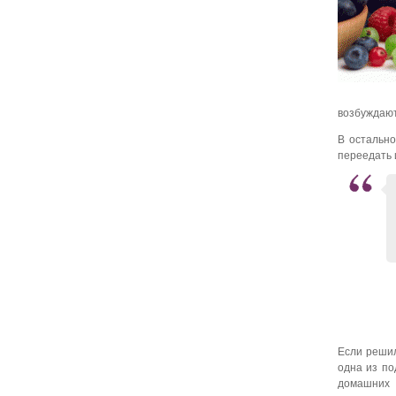
возбуждают
В остально
переедать 
Если решил
одна из по
домашних 