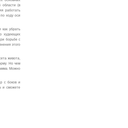
ех основных
 области (в
яя работать
по ходу оси
 как убрать
во худеющих
при борьбе с
лнения этого
ета живота,
орму. Но чем
рамма. Можно
р с боков и
а и сможете