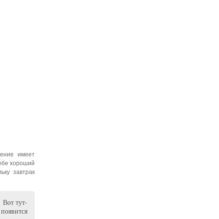
ение имеет
себе хороший
ьку завтрак
 Вот тут-
появится