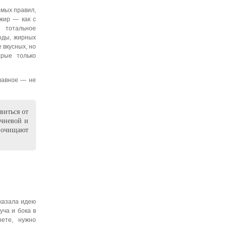
амых правил,
жир — как с
 тотальное
оды, жирных
 вкусных, но
орые только
Главное — не
виться от
ечневой и
и очищают
казала идею
уча и бока в
рете, нужно