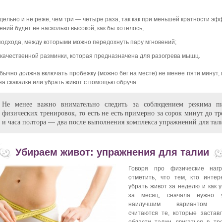
дельно и не реже, чем три — четыре раза, так как при меньшей кратности эф
ний будет не насколько высокой, как бы хотелось;
 подхода, между которыми можно передохнуть пару мгновений;
 качественной разминки, которая предназначена для разогрева мышц.
бычно должна включать пробежку (можно бег на месте) не менее пяти минут,
на скакалке или убрать живот с помощью обруча.
Не менее важно внимательно следить за соблюдением режима п
физических тренировок, то есть не есть примерно за сорок минут до т
и часа полтора — два после выполнения комплекса упражнений для тал
Убираем живот: упражнения для талии
Говоря про физические нагр
отметить, что тем, кто интере
убрать живот за неделю и как 
за месяц, сначала нужно у
наилучшим вариантом у
считаются те, которые застав