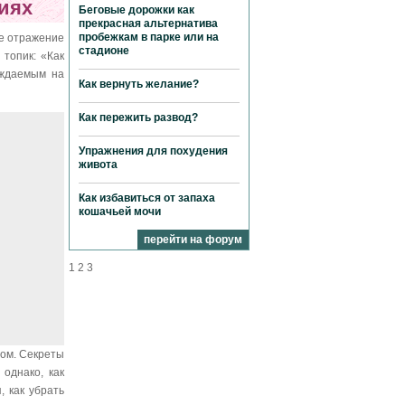
иях
Беговые дорожки как
прекрасная альтернатива
пробежкам в парке или на
ое отражение
стадионе
 топик: «Как
уждаемым на
Как вернуть желание?
Как пережить развод?
Упражнения для похудения
живота
Как избавиться от запаха
кошачьей мочи
перейти на форум
1
2
3
том. Секреты
однако, как
, как убрать