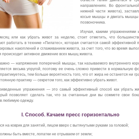
области талии двигаться в тр
направлениях. Во фронтальной
нижней части живота), заставл
косые мышцы и двигать мышцы 
позвоночника.
Изучая, какими упражнениями и
месяц или как убрать живот за неделю, стоит отметить, что большинст
ют работать в технике «Пилатес», которая считается самой эффективной 
ировых накоплений и сглаживанием живота, за счет того, что во время выпо
 происходит активное движение всех мышц живота.
ажно — напряжение поперечной мышцы, так называемого внутреннего корс
ляется весьма упругой, поэтому ее очень сложно привести в нормальную ф
практикуетесь, тем больше вероятность того, что от жира не останется ни г
стоянную практику — секретом того, как эффективно убрать живот.
риведенные упражнения — это самый эффективный способ как убрать жи
орый позволяет сделать так, что за считанные дни вы сожмете свои бок
 в любимую одежду.
I. Способ. Качаем пресс горизонтально
я на коврик для занятий, лицом вверх с вытянутыми руками за головой;
должны быть вместе, лопатки не отрываем от земли;