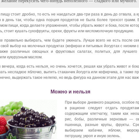
желание перекусить чего-нибудь неполезного — сладкого или мучного.
пищу стоит дробно, то есть не наедаться два-три раза в день до отвала, а 
 в день так, чтобы одна порция продуктов не была более трехсот грамм.
мом пищи, когда делаете упражнения, чтобы убрать живот и бока, после кото
ть, стоит кушать сухофрукты, орехи, фрукты или кисломолочную продукцию.
е правильно выбирать, чем будете ужинать. Лучше всего не есть после се
 свой выбор на молочных продуктах (кефирах и питьевых йогуртах с низким
также различных овощных и фруктовых салатах, политых, для лучшего 
или кукурузным маслом.
 вечера, когда есть нельзя, но очень хочется, решая как убрать живот и бок
ать несладкое яблочко, выпить стаканчик йогурта или кефирчика, а также п
онечно, выдержать такое нелегко, но ведь фигура на данном этапе для нас важ
Можно и нельзя
При выборе дневного рациона, особое п
в рационе следует отдать продукта
содержащим клетчатку, таким как не
рис, бобы, различные зерновые — ов
пшеница, разные крупы, фрукты. Ср
выбираем кабачки, яблоки, морску
петрушку, укроп и иную зелень.