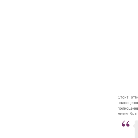
Стоит отм
полноценны
полноценны
может быть