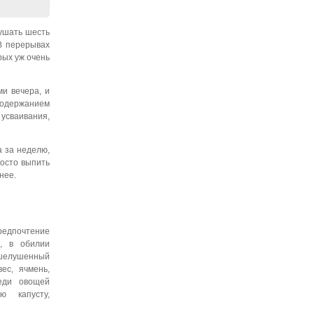
кушать шесть
 В перерывах
рых уж очень
ми вечера, и
 содержанием
усваивания,
а за неделю,
росто выпить
нее.
редпочтение
м, в обилии
ошелушенный
ес, ячмень,
еди овощей
ю капусту,