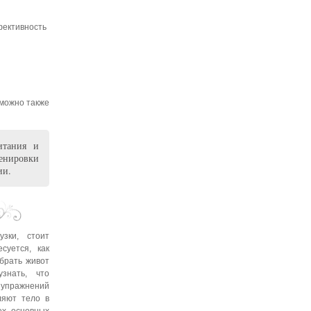
фективность
 можно также
итания и
ренировки
ии.
узки, стоит
суется, как
убрать живот
знать, что
пражнений
ляют тело в