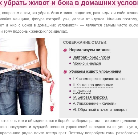
к убрать живот и бока в домашних услов
, вопросом о том, как убрать бока и живот задается, разглядывая собственн
 любая женщина, фигура которой, увы, далека от идеала. Именно поэтому,
вот и жир с боков в домашних условиях?» — является самым часто обс
 и тому подобных женских посиделках.
СОДЕРЖАНИЕ СТАТЬИ:
Нормализуем питание
Завтрак - обед - ужин
Можно и нельзя
Убираем живот: упражнения
I. Качаем пресс горизонтально
II. Канкан по диагонали
III. Джинни
IV. Беговая дорожка
V. Упражнение «Качели»
VI. Обратный отсчет и поворот
лятся опытом и объединяются в борьбе с общим врагом — жиром и целлюли
ого похудения и чудодейственных упражнений передаются из уст в уста, 
сарафанное радио почти всегда врет. Поэтому попробуем сами разобраться