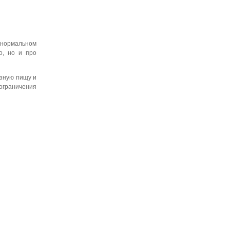
о нормальном
о, но и про
езную пищу и
 ограничения