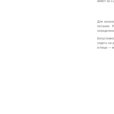
живот за 3 
Для начала
питании. 
определенн
Безусловно
сидеть на 
в пище — в