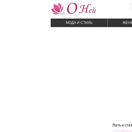
МОДА И CТИЛЬ
ЖЕН
Путь к ста