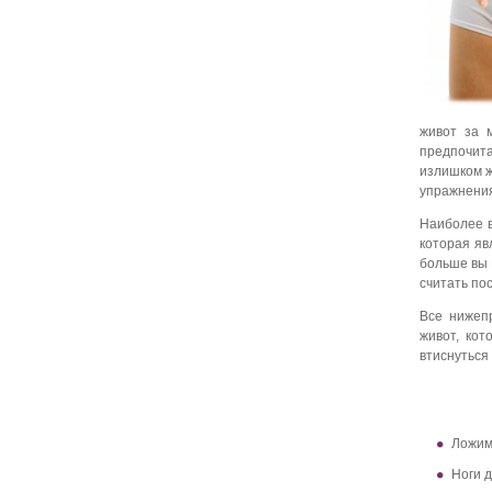
живот за 
предпочита
излишком ж
упражнения
Наиболее в
которая яв
больше вы 
считать по
Все нижеп
живот, кот
втиснуться
Ложимс
Ноги 