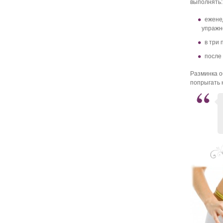
выполнять:
ежене
упражне
в три
после
Разминка о
попрыгать 