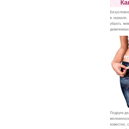
Ка
Безусловно
в зеркале,
убрать жи
девичниках
Подруги де
молниеносн
известно, 