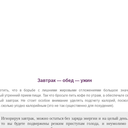
Завтрак — обед — ужин
етить, что в борьбе с лишними жировыми отложениями большое знач
й утренний прием пищи. Так что бросьте пить кофе по утрам, а обеспечьте 
й завтрак. Не стоит особое внимание уделять подсчету калорий, поскол
 сколько угодно калорийным (это не так существенно для похудения).
Игнорируя завтрак, можно остаться без заряда энергии и на целый день.
то вы будете подвержены резким приступам голода, и неумолимо 