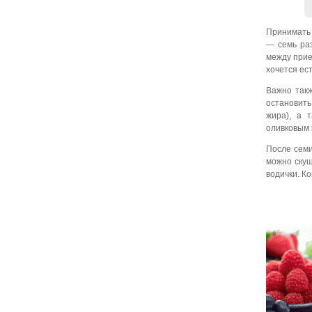
Принимать 
— семь раз
между прие
хочется ес
Важно такж
остановить
жира), а 
оливковым 
После семи
можно скуш
водички. К