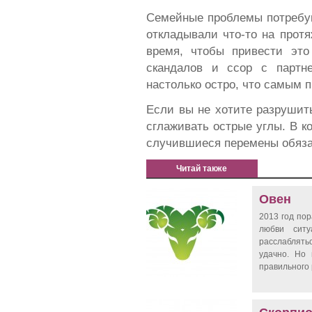
Семейные проблемы потребую
откладывали что-то на прот
время, чтобы привести это
скандалов и ссор с партн
настолько остро, что самым 
Если вы не хотите разрушит
сглаживать острые углы. В к
случившиеся перемены обяза
Читай также
Овен
2013 год по
любви сит
расслаблять
удачно. Но 
правильного