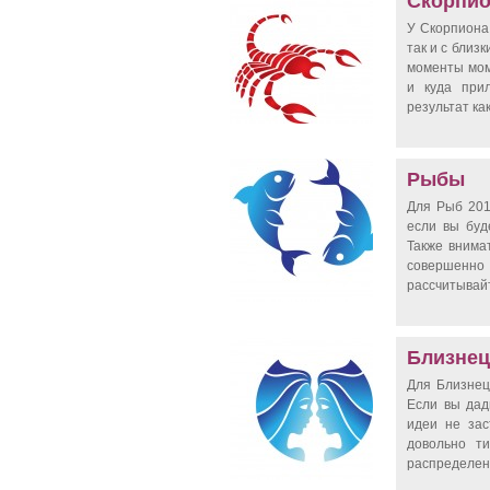
Скорпи
У Скорпиона 
так и с близ
моменты мом
и куда при
результат как
Рыбы
Для Рыб 201
если вы буд
Также внимат
совершенн
рассчитывай
Близне
Для Близнец
Если вы дад
идеи не зас
довольно ти
распределени