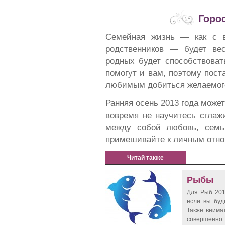
Горо
Семейная жизнь — как с в
родственников — будет ве
родных будет способствоват
помогут и вам, поэтому пост
любимым добиться желаемого
Ранняя осень 2013 года може
вовремя не научитесь сглаж
между собой любовь, семь
примешивайте к личным отн
Читай также
Рыбы
Для Рыб 201
если вы буд
Также внимат
совершенн