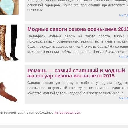
женщину. Однако шляпа должна быть стильной и модной, 
основной гардероб. Какие же требования представляет 
шляпам?
ЧИТА
Модные сапоги сезона осень-зима 201
Подобрать модные сапоги не так-то просто. Важно 
придерживаться современных веяний, но и купить модел
будет подходить вашему стилю. Что же выбрать? На сегодн
модные тенденции в обуви предлагают большой ассортимен
ЧИТА
Ремень — самый стильный и модный
аксессуар сезона весна-лето 2015
Сделав серьезную заявку о себе в ушедшем году, ре
неизменно актуальный аксессуар, не намерен сдавать 
качестве модной детали гардероба в предстоящем сезоне.
ЧИТА
ки комментария вам необходимо
авторизоваться
.