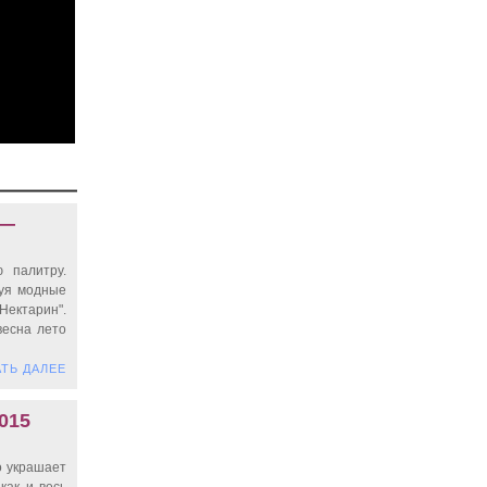
 —
 палитру.
зуя модные
Нектарин".
весна лето
ТЬ ДАЛЕЕ
015
о украшает