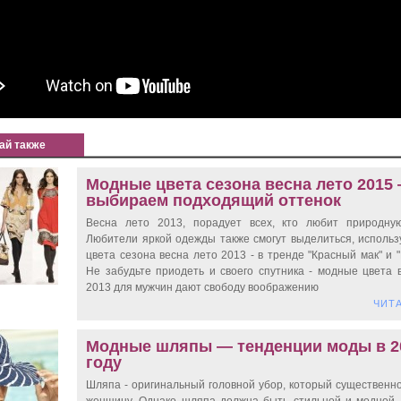
ай также
Модные цвета сезона весна лето 2015
выбираем подходящий оттенок
Весна лето 2013, порадует всех, кто любит природную
Любители яркой одежды также смогут выделиться, исполь
цвета сезона весна лето 2013 - в тренде "Красный мак" и "
Не забудьте приодеть и своего спутника - модные цвета 
2013 для мужчин дают свободу воображению
ЧИТА
Модные шляпы — тенденции моды в 2
году
Шляпа - оригинальный головной убор, который существенн