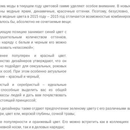
ма моды в текущем году цветовой гамме уделяют особое внимание. В новы
ны модные яркие, динамичные, красочные оттенки. Поэтому, безусловно, 
е модные цвета в 2015 году – 2015 год отличается возможностью комбиниро
залось бы, абсолютно не сочетаемые вещи:
ующую позицию занимает синий цвет с
ушительным количеством оттенков.
 наряду с белым и черным его можно
назвать «классикой»;
енее популярен и красный цвет.
нство дизайнеров утверждают, что он
но подойдет для сексуальных, роковых
х особ. При этом особенно актуальное
ние – красный и черный;
истый и серебристый – идеальные
 способные выделить вас из общей
массы людей и дать вам почувствовать
астоящей принцессой;
е дизайнеры также отдают предпочтение зеленому цвету с его различными 
и, цвет ели, морской глубины, сочной травы;
ке популярности и оранжевый цвет. Его можно встретить как в коллекциях
евной носки, так и в деловых нарядах;