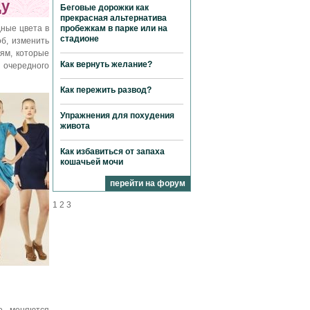
ду
Беговые дорожки как
прекрасная альтернатива
ные цвета в
пробежкам в парке или на
стадионе
об, изменить
ям, которые
Как вернуть желание?
 очередного
Как пережить развод?
Упражнения для похудения
живота
Как избавиться от запаха
кошачьей мочи
перейти на форум
1
2
3