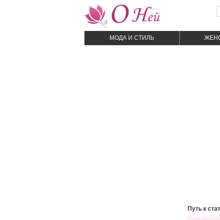
МОДА И CТИЛЬ
ЖЕН
Путь к ста