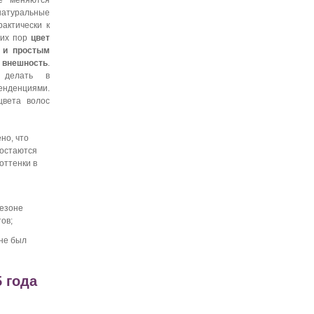
е меняются
 натуральные
рактически к
сих пор
цвет
 и простым
нешность
.
 делать в
нденциями.
цвета волос
но, что
 остаются
оттенки в
сезоне
тов;
не был
 года