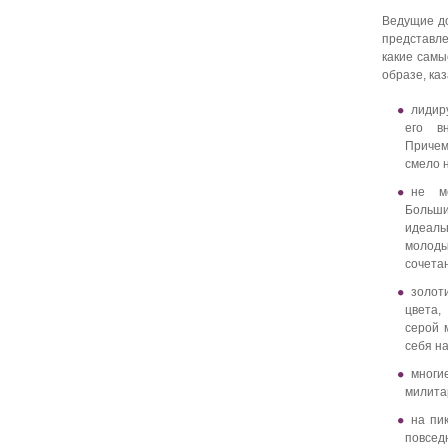
Ведущие до
представле
какие самы
образе, ка
лидир
его вн
Причем
смело 
не м
Больши
идеаль
молоды
сочета
золот
цвета,
серой 
себя н
многи
милитар
на пи
повседн