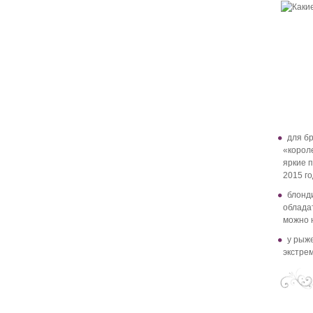
для б
«короле
яркие 
2015 го
блонди
облада
можно н
у рыж
экстре