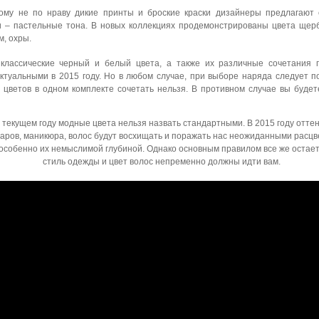
кому не по нраву дикие принты и броские краски дизайнеры предлагают
и – пастельные тона. В новых коллекциях продемонстрированы цвета щерб
м, охры.
 классические черный и белый цвета, а также их различные сочетания 
ктуальными в 2015 году. Но в любом случае, при выборе наряда следует п
 цветов в одном комплекте сочетать нельзя. В противном случае вы буде
 текущем году модные цвета нельзя назвать стандартными. В 2015 году отте
уаров, маникюра, волос будут восхищать и поражать нас неожиданными расцв
особенно их немыслимой глубиной. Однако основным правилом все же остаетс
стиль одежды и цвет волос непременно должны идти вам.