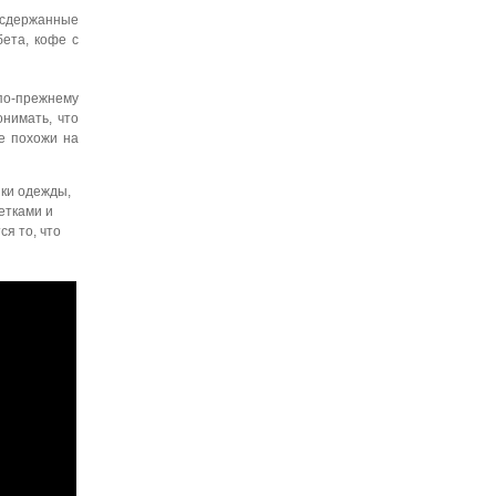
 сдержанные
ета, кофе с
по-прежнему
онимать, что
те похожи на
нки одежды,
етками и
я то, что