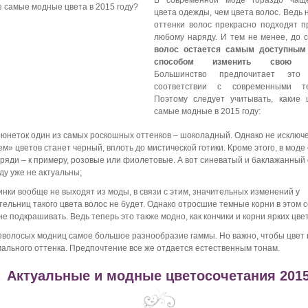
В современной моде гораздо чащ
цвета одежды, чем цвета волос. Ведь
оттенки волос прекрасно подходят п
любому наряду. И тем не менее, до 
волос остается самым доступным
способом изменить свою в
Большинство предпочитает это
соответствии с современными те
Поэтому следует учитывать, какие 
самые модные в 2015 году:
рюнеток один из самых роскошных оттенков – шоколадный. Однако не исключе
м» цветов станет черный, вплоть до мистической готики. Кроме этого, в моде
пряди – к примеру, розовые или фиолетовые. А вот синеватый и баклажанный 
ду уже не актуальны;
нки вообще не выходят из моды, в связи с этим, значительных изменений у
тельниц такого цвета волос не будет. Однако отросшие темные корни в этом 
е подкрашивать. Ведь теперь это также модно, как кончики и корни ярких цве
еволосых модниц самое большое разнообразие гаммы. Но важно, чтобы цвет 
мального оттенка. Предпочтение все же отдается естественным тонам.
Актуальные и модные цветосочетания 2015