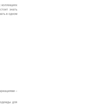
х коллекциях
стоит знать
вать в одном
вариациями –
 одежды для