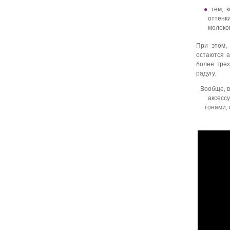
тем, 
оттенк
молоко
При этом,
остаются а
более трех
радугу.
Вообще, в
аксесс
тонами, 